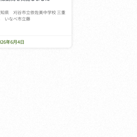
知県 刈谷市立依佐美中学校 三重
県 いなべ市立藤
026年6月4日