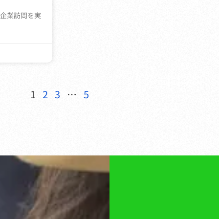
企業訪問を実
1
2
3
…
5